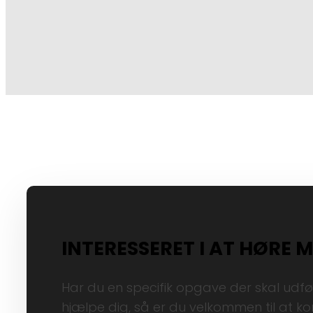
INTERESSERET I AT HØRE 
Har du en specifik opgave der skal udføres
hjælpe dig, så er du velkommen til at k