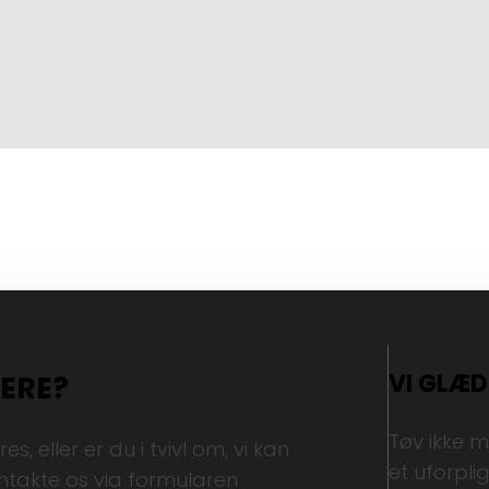
VI GLÆD
MERE?
Tøv ikke m
, eller er du i tvivl om, vi kan
et uforpli
ontakte os via formularen