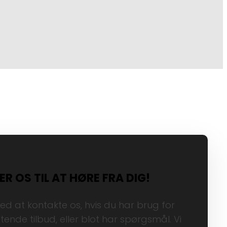
ER OS TIL AT HØRE FRA DIG!
ed at kontakte os, hvis du har brug for
gtende tilbud, eller blot har spørgsmål. Vi