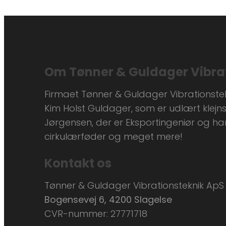
Om Tønner & Guldager Vibra
Firmaet Tønner & Guldager Vibrationstekn
Kim Holst Guldager, som er udlært klejns
Jørgensen, der er Eksportingeniør og har v
cirkulærføder og meget mere!
Kontakt os
Tønner & Guldager Vibrationsteknik ApS
Bogensevej 6, 4200 Slagelse
CVR-nummer: 27771718