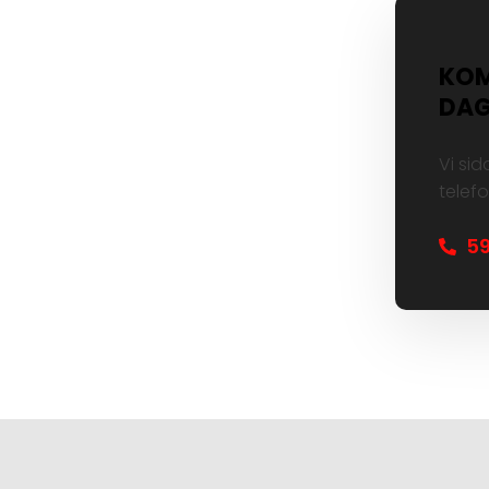
KOM
DAG
Vi sid
telefo
59