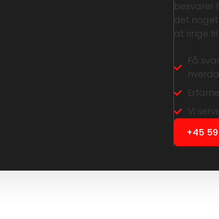
besvarer h
det noget
at ringe til
Få svar
hverd
Erfarn
Vi ser
+45 59 