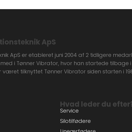
tionsteknik ApS
ik ApS er etableret juni 2004 af 2 tidligere medar
med i Tønner Vibrator, hvor han startede tilbage i 
æret tilknyttet Tønner Vibrator siden starten i 1988
Hvad leder du efter
Service
Silotilfødere
Lineærfødere