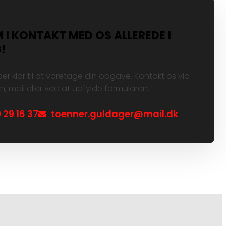
 I KONTAKT MED OS ALLEREDE I
!
der klar til at varetage din opgave. Kontakt os via
n, mail eller ved at udfylde formularen.
 29 16 37
toenner.guldager@mail.dk