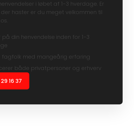
envendelser i løbet af 1-3 hverdage. Er
 der haster er du meget velkommen til
 os.
 på din henvendelse inden for 1-3
age
e fagfolk med mangeårig erfaring
vicerer både privatpersoner og erhverv
29 16 37